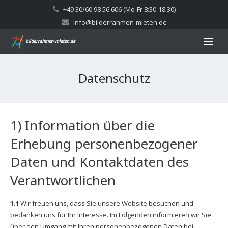
+49 30/60 98 56 606 (Mo-Fr 8:30-18:30)
info@bilderrahmen-mieten.de
Standard Alurahmen
Datenschutz
Premium Alurahmen
Referenzen
1) Information über die
Kontakt
Erhebung personenbezogener
Daten und Kontaktdaten des
AGBs
Verantwortlichen
1.1
Wir freuen uns, dass Sie unsere Website besuchen und
bedanken uns für Ihr Interesse. Im Folgenden informieren wir Sie
über den Umgang mit Ihren personenbezogenen Daten bei