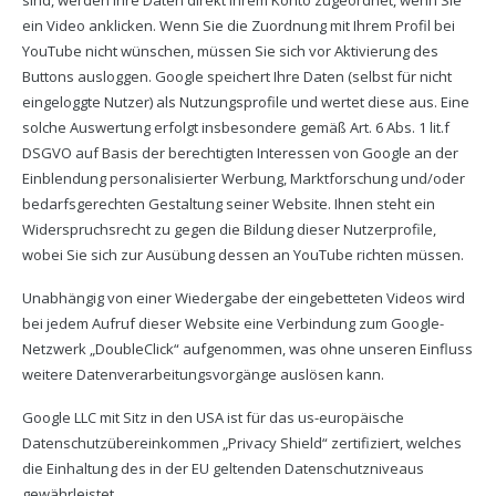
sind, werden Ihre Daten direkt Ihrem Konto zugeordnet, wenn Sie
ein Video anklicken. Wenn Sie die Zuordnung mit Ihrem Profil bei
YouTube nicht wünschen, müssen Sie sich vor Aktivierung des
Buttons ausloggen. Google speichert Ihre Daten (selbst für nicht
eingeloggte Nutzer) als Nutzungsprofile und wertet diese aus. Eine
solche Auswertung erfolgt insbesondere gemäß Art. 6 Abs. 1 lit.f
DSGVO auf Basis der berechtigten Interessen von Google an der
Einblendung personalisierter Werbung, Marktforschung und/oder
bedarfsgerechten Gestaltung seiner Website. Ihnen steht ein
Widerspruchsrecht zu gegen die Bildung dieser Nutzerprofile,
wobei Sie sich zur Ausübung dessen an YouTube richten müssen.
Unabhängig von einer Wiedergabe der eingebetteten Videos wird
bei jedem Aufruf dieser Website eine Verbindung zum Google-
Netzwerk „DoubleClick“ aufgenommen, was ohne unseren Einfluss
weitere Datenverarbeitungsvorgänge auslösen kann.
Google LLC mit Sitz in den USA ist für das us-europäische
Datenschutzübereinkommen „Privacy Shield“ zertifiziert, welches
die Einhaltung des in der EU geltenden Datenschutzniveaus
gewährleistet.